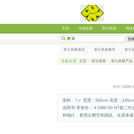
主页
冲浪风筝
牵引风筝
特技
牵引风筝资讯
牵引风筝教学
牵引
当前位置:
主页
>
牵引风筝
>
牵引风筝产品
时间:
2008-1
面积：7㎡ 宽度：560cm 高度：145c
说明书 零售价：￥1980.00 N7
和拖行，更突出腾空和跳跃。在原来基