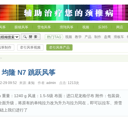
风筝
眼镜风筝
雪地风筝
滑翔风筝
视频
乐365
网店
视频
教学
产品
制作
盘鹰
滑板车
风筝制作
牵引风筝视频
牵引风筝产品
>
均隆 N7 跳跃风筝
2-29 09:52
来源:
未知
作者:
admin
点击:
1213次
m 重量：1240 g 风速：1.5-5级 布面：进口尼龙格仔布 附件：包装袋、
第二代全面升级，将原有的单纯拉力改为升力与拉力同在，即可以拉车、滑雪
础上我们进行了