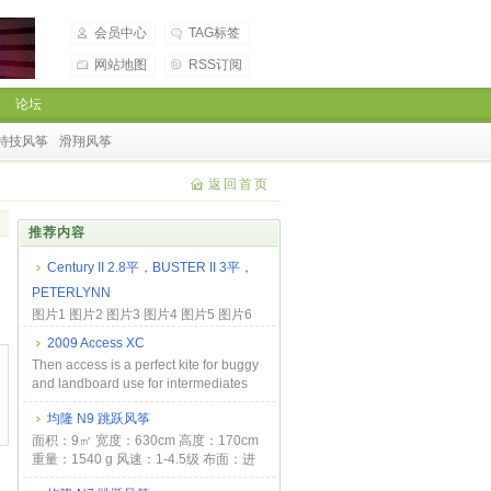
会员中心
TAG标签
网站地图
RSS订阅
论坛
特技风筝
滑翔风筝
返回首页
推荐内容
Century II 2.8平，BUSTER II 3平，
PETERLYNN
图片1 图片2 图片3 图片4 图片5 图片6
图片7 图片8 图片9...
2009 Access XC
Then access is a perfect kite for buggy
and landboard use for intermediates
and ...
均隆 N9 跳跃风筝
面积：9㎡ 宽度：630cm 高度：170cm
重量：1540 g 风速：1-4.5级 布面：进
口尼龙格仔...