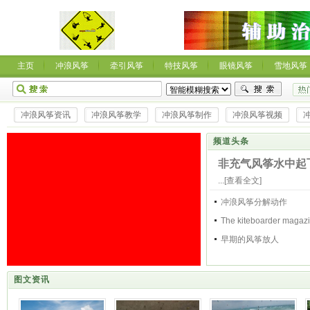
主页
冲浪风筝
牵引风筝
特技风筝
眼镜风筝
雪地风筝
冲浪风筝资讯
冲浪风筝教学
冲浪风筝制作
冲浪风筝视频
频道头条
非充气风筝水中起
...
[查看全文]
冲浪风筝分解动作
The kiteboarder magaz
早期的风筝放人
图文资讯