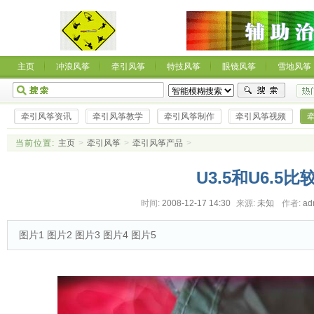
主页
冲浪风筝
牵引风筝
特技风筝
眼镜风筝
雪地风筝
牵引风筝资讯
牵引风筝教学
牵引风筝制作
牵引风筝视频
当前位置:
主页
>
牵引风筝
>
牵引风筝产品
>
U3.5和U6.5比
时间:
2008-12-17 14:30
来源:
未知
作者:
ad
图片1 图片2 图片3 图片4 图片5