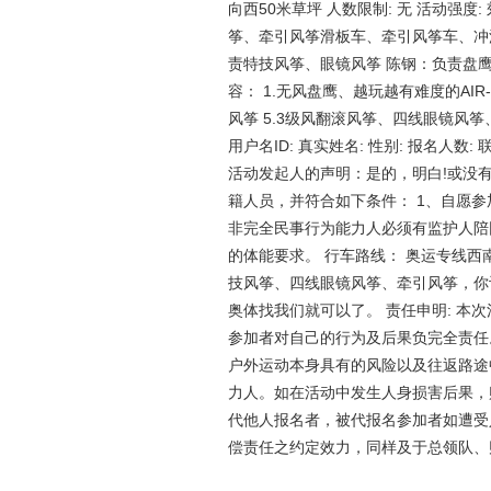
向西50米草坪 人数限制: 无 活动强
筝、牵引风筝滑板车、牵引风筝车、冲浪
责特技风筝、眼镜风筝 陈钢：负责盘鹰
容： 1.无风盘鹰、越玩越有难度的AIR-
风筝 5.3级风翻滚风筝、四线眼镜风
用户名ID: 真实姓名: 性别: 报名人数
活动发起人的声明：是的，明白!或没
籍人员，并符合如下条件： 1、自愿
非完全民事行为能力人必须有监护人陪
的体能要求。 行车路线： 奥运专线西南
技风筝、四线眼镜风筝、牵引风筝，你
奥体找我们就可以了。 责任申明: 
参加者对自己的行为及后果负完全责任
户外运动本身具有的风险以及往返路途
力人。如在活动中发生人身损害后果，
代他人报名者，被代报名参加者如遭受
偿责任之约定效力，同样及于总领队、