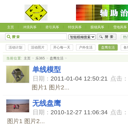
主页
冲浪风筝
牵引风筝
特技风筝
眼镜风筝
雪地风筝
活动计划
活动照片
开心每一天
户外生活
盘鹰生活
各
当前位置:
主页
>
乐365
>
盘鹰生活
>
单线模型
日期：
2011-01-04 12:50:21
点击
图片1 图片2...
无线盘鹰
日期：
2010-12-27 11:06:34
点击
图片1 图片2...