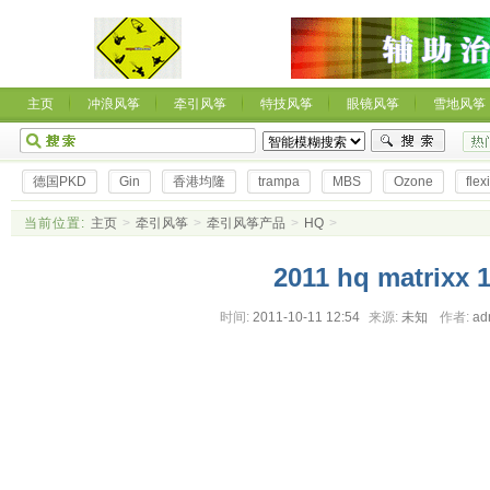
主页
冲浪风筝
牵引风筝
特技风筝
眼镜风筝
雪地风筝
德国PKD
Gin
香港均隆
trampa
MBS
Ozone
flexi
当前位置:
主页
>
牵引风筝
>
牵引风筝产品
>
HQ
>
2011 hq matrixx 
时间:
2011-10-11 12:54
来源:
未知
作者:
ad