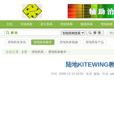
主页
冲浪风筝
牵引风筝
特技风筝
眼镜风筝
雪地风筝
滑翔风筝资讯
滑翔风筝教学
滑翔风筝视频
滑翔风筝产品
当前位置:
主页
>
滑翔风筝
>
滑翔风筝教学
>
陆地KITEWING
时间:
2008-12-13 18:52
来源:
未知
作者:
ad